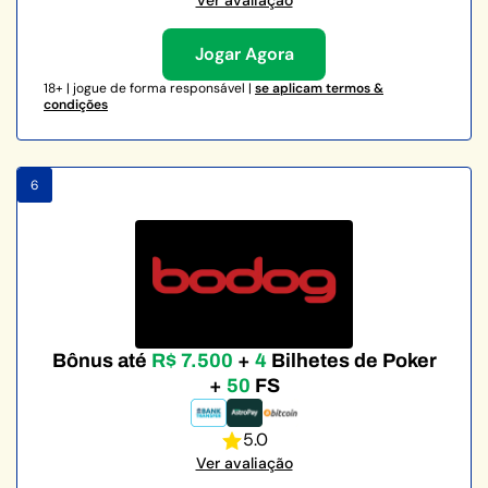
Jogar Agora
18+ | jogue de forma responsável |
se aplicam termos &
condições
6
Bônus até
R$ 7.500
+
4
Bilhetes de Poker
+
50
FS
5.0
Ver avaliação