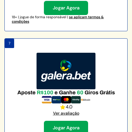
Jogar Agora
18+ | jogue de forma responsável |
se aplicam termos &
condições
7
Aposte
R$100
e Ganhe
60
Giros Grátis
4.0
Ver avaliação
Jogar Agora