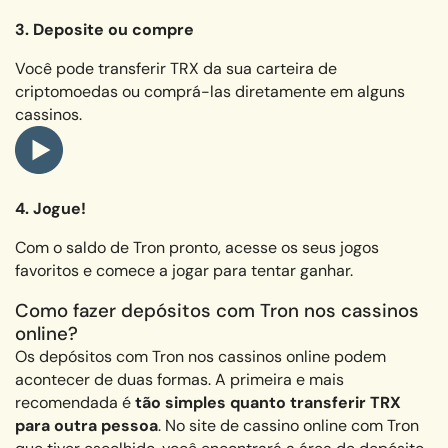
3. Deposite ou compre
Você pode transferir TRX da sua carteira de
criptomoedas ou comprá-las diretamente em alguns
cassinos.
4. Jogue!
Com o saldo de Tron pronto, acesse os seus jogos
favoritos e comece a jogar para tentar ganhar.
Como fazer depósitos com Tron nos cassinos
online?
Os depósitos com Tron nos cassinos online podem
acontecer de duas formas. A primeira e mais
recomendada é
tão simples quanto transferir TRX
para outra pessoa
. No site de cassino online com Tron