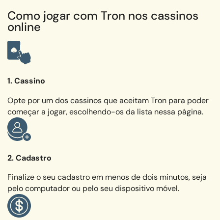
Como jogar com Tron nos cassinos
online
1. Cassino
Opte por um dos cassinos que aceitam Tron para poder
começar a jogar, escolhendo-os da lista nessa página.
2. Cadastro
Finalize o seu cadastro em menos de dois minutos, seja
pelo computador ou pelo seu dispositivo móvel.