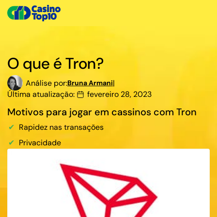
Cassinos Online
O que é Tron?
Jogos de Cassino
Análise por:
|
Bruna Armani
Jogos Grátis
Última atualização:
fevereiro 28, 2023
Formas Pagamento
Motivos para jogar em cassinos com Tron
Rapidez nas transações
Notícias
Privacidade