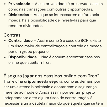
Privacidade
– A sua privacidade é preservada, assim
como nas transações com outras criptomoedas.
Dividendos
– Aos que se interessarem de fato pela
moeda, há a possibilidade de investi-las para que
rendam dividendos.
Contras
Centralidade
– Assim como é o caso do
BCH
, existe
um risco maior de centralização e controle da moeda
por um grupo pequeno.
Disponibilidade
– Não é comum encontrar cassinos
online que aceitam Tron.
É seguro jogar nos cassinos online com Tron?
Tron é uma
criptomoeda segura
, como as demais, por
ser um sistema blockchain e contar com a segurança
inerente ao modelo. Ainda assim, por ser um projeto
independente e ter algum risco de centralização, é
necessária uma cautela maior do que aquela que se tem