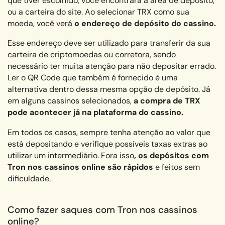
que tiver escolhido, você encontrará a área de depósito,
ou a carteira do site. Ao selecionar TRX como sua
moeda, você verá
o endereço de depósito do cassino.
Esse endereço deve ser utilizado para transferir da sua
carteira de criptomoedas ou corretora, sendo
necessário ter muita atenção para não depositar errado.
Ler o QR Code que também é fornecido é uma
alternativa dentro dessa mesma opção de depósito. Já
em alguns cassinos selecionados,
a compra de TRX
pode acontecer já na plataforma do cassino.
Em todos os casos, sempre tenha atenção ao valor que
está depositando e verifique possíveis taxas extras ao
utilizar um intermediário. Fora isso
, os depósitos com
Tron nos cassinos online são rápidos
e feitos sem
dificuldade.
Como fazer saques com Tron nos cassinos
online?