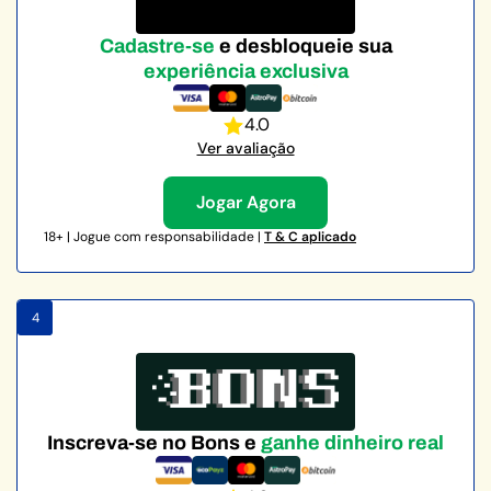
Cadastre-se
e desbloqueie sua
experiência exclusiva
4.0
Ver avaliação
Jogar Agora
18+ | Jogue com responsabilidade |
T & C aplicado
4
Inscreva-se no Bons e
ganhe dinheiro real