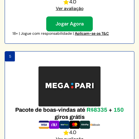
4.0
Ver avaliação
Jogar Agora
18+ | Jogue com responsabilidade |
Aplicam-se os T&C
5
Pacote de boas-vindas até
R$8335
+
150
giros grátis
4.0
Ver avaliação