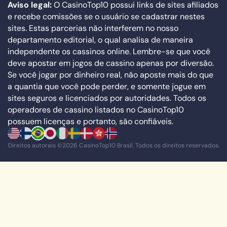
Aviso legal:
O CasinoTop10 possui links de sites afiliados
e recebe comissões se o usuário se cadastrar nestes
sites. Estas parcerias não interferem no nosso
departamento editorial, o qual analisa de maneira
independente os cassinos online. Lembre-se que você
deve apostar em jogos de cassino apenas por diversão.
Se você jogar por dinheiro real, não aposte mais do que
a quantia que você pode perder, e somente jogue em
sites seguros e licenciados por autoridades. Todos os
operadores de cassino listados no CasinoTop10
possuem licenças e portanto, são confiáveis.
Direitos autorais ©2026 CasinoTop10 Brasil. Todos os direitos reservados.