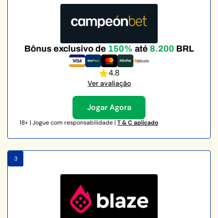
Bônus exclusivo de
150%
até
8.200
BRL
4.8
Ver avaliação
Jogar Agora
18+ | Jogue com responsabilidade |
T & C aplicado
3