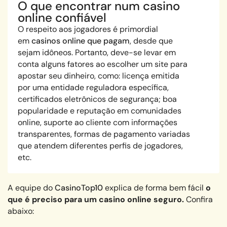
O que encontrar num casino
online confiável
O respeito aos jogadores é primordial
em
casinos online que pagam
, desde que
sejam idôneos. Portanto, deve-se levar em
conta alguns fatores ao escolher um site para
apostar seu dinheiro, como: licença emitida
por uma entidade reguladora especí­fica,
certificados eletrônicos de segurança; boa
popularidade e reputação em comunidades
online, suporte ao cliente com informações
transparentes, formas de pagamento variadas
que atendem diferentes perfis de jogadores,
etc.
A equipe do
CasinoTop10
explica de forma bem fácil
o
que é preciso para um casino online seguro.
Confira
abaixo: