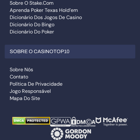
Ao configurar sua conta, escolha senhas diferentes
Sobre O Stake.com
das que você usou anteriormente em outros sites.
Aprenda Poker Texas Hold’em
Recomendamos o uso de uma combinação de
Dicionário Dos Jogos De Casino
letras maiúsculas e minúsculas juntamente com
Dicionário Do Bingo
números, além de manter a senha em sigilo
Dicionário Do Poker
absoluto.
SOBRE O CASINOTOP10
Sobre Nós
Contato
Política De Privacidade
Jogo Responsável
Mapa Do Site