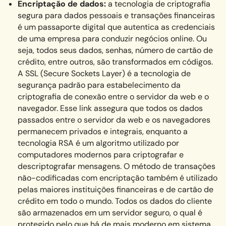
Encriptação de dados:
a tecnologia de criptografia
segura para dados pessoais e transações financeiras
é um passaporte digital que autentica as credenciais
de uma empresa para conduzir negócios online. Ou
seja, todos seus dados, senhas, número de cartão de
crédito, entre outros, são transformados em códigos.
A SSL (Secure Sockets Layer) é a tecnologia de
segurança padrão para estabelecimento da
criptografia de conexão entre o servidor da web e o
navegador. Esse link assegura que todos os dados
passados entre o servidor da web e os navegadores
permanecem privados e integrais, enquanto a
tecnologia RSA é um algoritmo utilizado por
computadores modernos para criptografar e
descriptografar mensagens. O método de transações
não-codificadas com encriptação também é utilizado
pelas maiores instituições financeiras e de cartão de
crédito em todo o mundo. Todos os dados do cliente
são armazenados em um servidor seguro, o qual é
protegido pelo que há de mais moderno em sistema