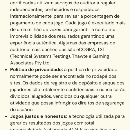
certificadas utilizam serviços de auditoria regular
independentes, conhecidos e respeitados
internacionalmente, para revisar a porcentagem de
pagamento de cada jogo. Cada jogo é executado mais
de uma milhão de vezes para garantir a completa
imprevisibilidade dos resultados garantindo uma
experiência autêntica. Algumas das empresas de
auditoria mais conhecidas são eCOGRA, TST
(Technical Systems Testing), Thawte e Gaming
Associates Pty Ltd.
Política de privacidade:
a política de privacidade
normalmente pode ser encontrada no rodapé dos
sites. Os dados de registro e de depósito e saque dos
jogadores são totalmente confidenciais e nunca serão
divididos, alugados, vendidos ou qualquer outra
atividade que possa infringir os direitos de segurança
do usuário.
Jogos justos e honestos:
a tecnologia utilizada para
gerar os resultados dos jogos com total
imparcialidade é chamada RNG. Isso significa que