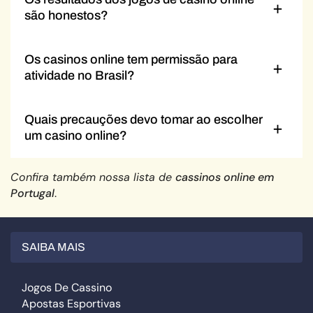
CasinoTop10
oferecem aos seus clientes
são honestos?
vários
pagamentos de cassino
como cartões de
Atualmente os casinos são regularizados por
crédito / débito, carteira eletrônica ou pagamento
autoridades de jogos online garantindo a
offline.
segurança e autenticidade dos jogos. A tecnologia
Os casinos online tem permissão para
utilizada para gerar os resultados dos
jogos de
atividade no Brasil?
cassino
com total imparcialidade é chamada
Os jogadores brasileiros podem jogar em casinos
RNG. Isso significa que todos os resultados de
online sem nenhum impedimento. A lei proíbe a
apostas são aleatórios. A maioria dos sites
prática em estabelecimentos físicos no Brasil, mas
Quais precauções devo tomar ao escolher
recebem constante auditoria por uma empresa
não há posicionamento sobre a atividade online. Os
um casino online?
externa que assegura a ausência de manipulação
casinos online acessados no Brasil pertencem a
Antes de registrar seus dados no cassino online,
de resultados.
empresas internacionais, e portanto, as leis se
confira se o site possui um “s” depois do “http” na
aplicam ao país em que essa empresa se
Confira também nossa lista de
cassinos online em
url. O “s” é a abreviação de segurança.
estabelece. O
CasinoTop10
recomenda as
Navegadores web como
Google Chrome,
Portugal
.
melhores opções de cassinos para brasileiros.
FireFox
e
Internet Explorer
apresentam a chave
de segurança no endereço da web (o ícone de
cadeado não é exibido sempre no mesmo lugar e
varia de acordo com o navegador). O objetivo é
SAIBA MAIS
fornecer ao usuário uma identidade de origem da
página, assim como mostrar que a página não foi
Jogos De Cassino
visualizada ou alterada por um hacker. O bloqueio
Apostas Esportivas
garante que o site é autêntico.