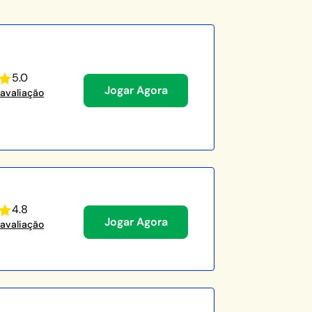
5.0
Jogar Agora
 avaliação
4.8
Jogar Agora
 avaliação