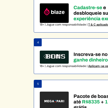
Cadastre-se
e
desbloqueie s
experiência ex
18+ | Jogue com responsabilidade |
T & C aplicad
4
Inscreva-se no
ganhe dinheiro
18+ | Jogue com responsabilidade |
Aplicam-se o
5
Pacote de boa
até
R$8335
+
1
grátis