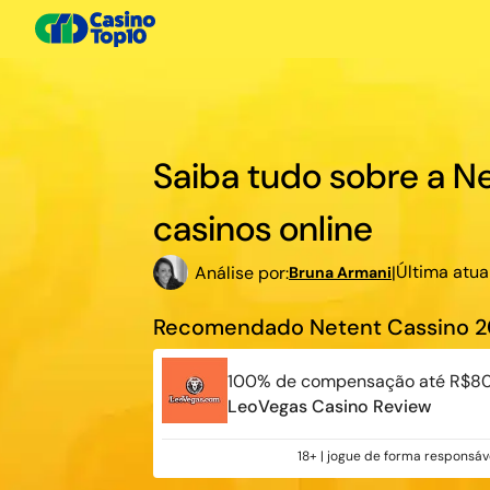
Saiba tudo sobre a Ne
casinos online
Última atua
Análise por:
|
Bruna Armani
Recomendado Netent Cassino 
100% de compensação até R$8
LeoVegas Casino Review
18+ | jogue de forma responsáv