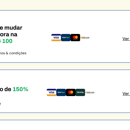
de mudar
ora na
Ver
 100
rmos & condições
vo de
150%
Ver
o