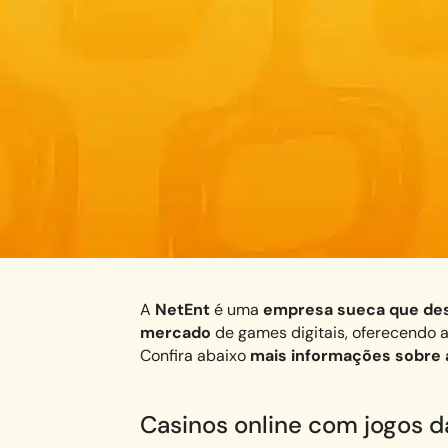
A
NetEnt
é uma
empresa sueca que dese
mercado
de games digitais, oferecendo a
Confira abaixo
mais informações sobre 
Casinos online com jogos d