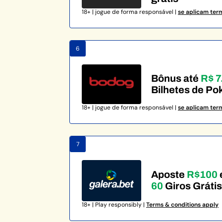
18+ | jogue de forma responsável |
se aplicam ter
6
Bônus até
R$ 7
Bilhetes de Po
18+ | jogue de forma responsável |
se aplicam ter
7
Aposte
R$100
60
Giros Grátis
18+ | Play responsibly |
Terms & conditions apply