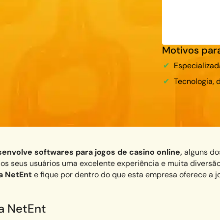
Motivos par
Especializa
Tecnologia, 
nvolve softwares para jogos de casino online,
alguns do
os seus usuários uma excelente experiência e muita diversão
a NetEnt
e fique por dentro do que esta empresa oferece a 
a NetEnt