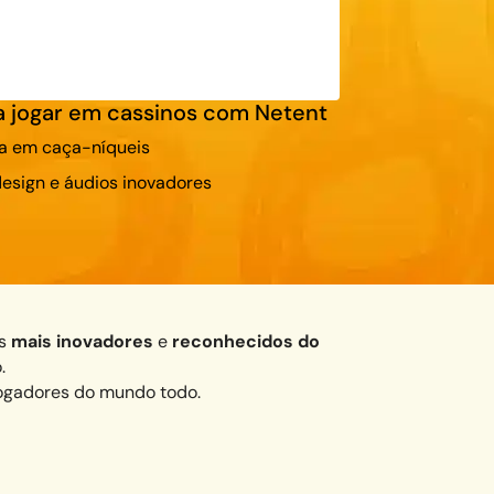
a jogar em cassinos com Netent
da em caça-níqueis
design e áudios inovadores
s
mais inovadores
e
reconhecidos do
.
jogadores do mundo todo.