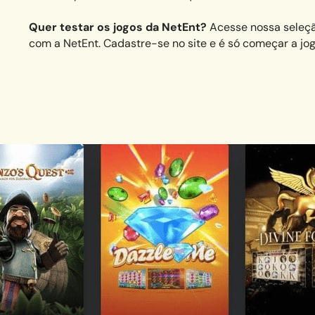
Quer testar os jogos da NetEnt?
Acesse nossa seleçã
com a NetEnt. Cadastre-se no site e é só começar a jog