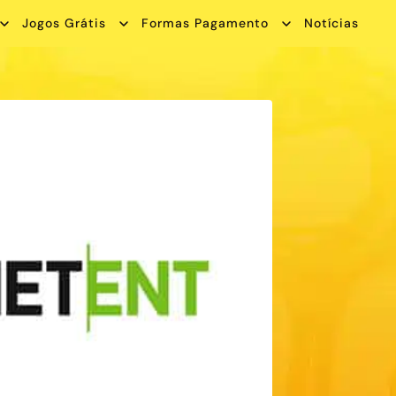
Jogos Grátis
Formas Pagamento
Notícias