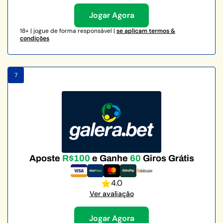
Jogar Agora
18+ | jogue de forma responsável |
se aplicam termos &
condições
7
Aposte
R$100
e Ganhe
60
Giros Grátis
4.0
Ver avaliação
Jogar Agora