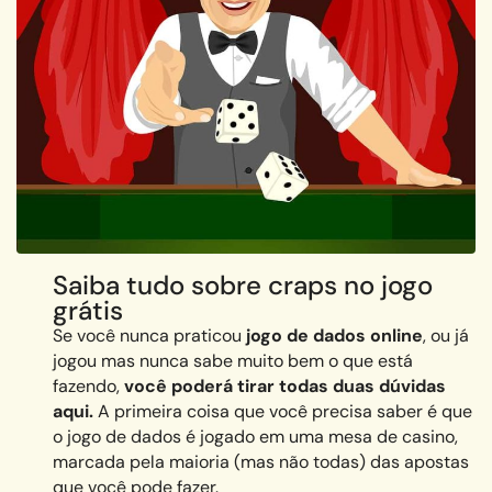
Saiba tudo sobre craps no jogo
grátis
Se você nunca praticou
jogo de dados online
, ou já
jogou mas nunca sabe muito bem o que está
fazendo,
você poderá tirar todas duas dúvidas
aqui.
A primeira coisa que você precisa saber é que
o jogo de dados é jogado em uma mesa de casino,
marcada pela maioria (mas não todas) das apostas
que você pode fazer.