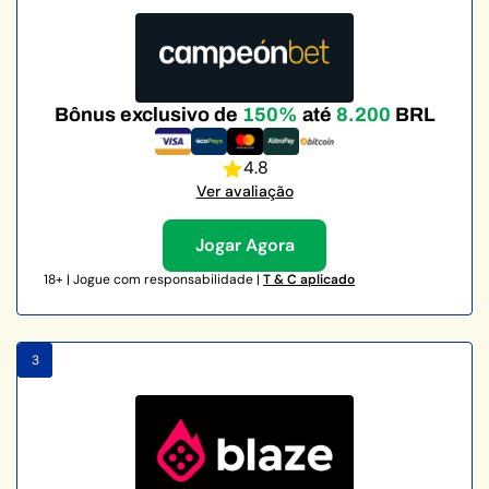
Bônus exclusivo de
150%
até
8.200
BRL
4.8
Ver avaliação
Jogar Agora
18+ | Jogue com responsabilidade |
T & C aplicado
3