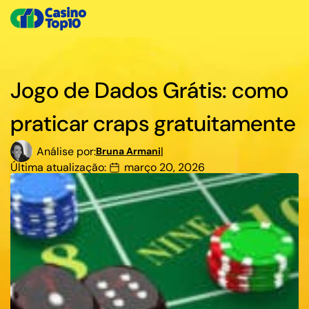
Cassinos Online
Jogo de Dados Grátis: como
Jogos de Cassino
praticar craps gratuitamente
Jogos Grátis
Análise por:
|
Formas Pagamento
Bruna Armani
Última atualização:
março 20, 2026
Notícias