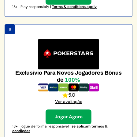
18+ | Play responsibly |
Terms & conditions apply
8
Exclusivio Para Novos Jogadores Bônus
de
100%
5.0
Ver avaliação
Jogar Agora
18+ | jogue de forma responsável |
se aplicam termos &
condições