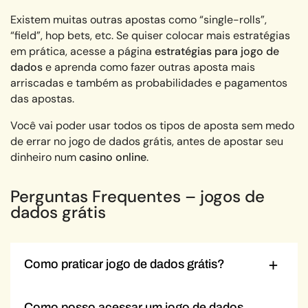
Existem muitas outras apostas como “single-rolls”,
“field”, hop bets, etc. Se quiser colocar mais estratégias
em prática, acesse a página
estratégias para jogo de
dados
e aprenda como fazer outras aposta mais
arriscadas e também as probabilidades e pagamentos
das apostas.
Você vai poder usar todos os tipos de aposta sem medo
de errar no jogo de dados grátis, antes de apostar seu
dinheiro num
casino online
.
Perguntas Frequentes – jogos de
dados grátis
Como praticar jogo de dados grátis?
O CasinoTop10 oferece um jogo de dados grátis
acessível pelo navegador do seu desktop ou
dispositivo móvel. Você não precisa baixar nenhum
Como posso acessar um jogo de dados