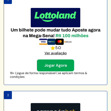
1
Um bilhete pode mudar tudo Aposte agora
na Mega-Sena!
R$ 100 milhões
5.0
Ver avaliação
Jogar Agora
18+ | jogue de forma responsável | se aplicam termos &
condições
2