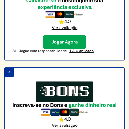
Cadastre-se
e desbloqueie sua
experiência exclusiva
4.0
Ver avaliação
Jogar Agora
18+ | Jogue com responsabilidade |
T & C aplicado
4
Inscreva-se no Bons e
ganhe dinheiro real
4.0
Ver avaliação