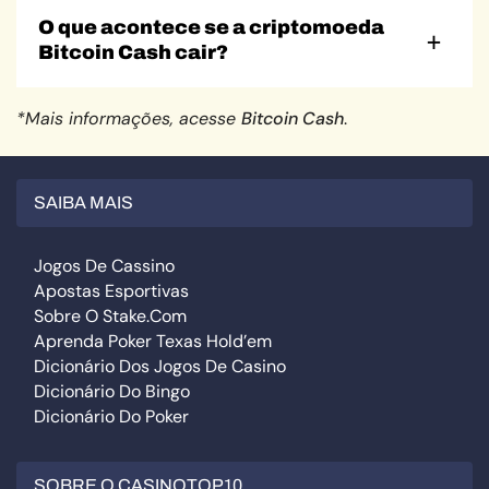
para conseguir ganhar. Automaticamente, o seu
saldo em BCH será atualizado conforme você joga.
O que acontece se a criptomoeda
Bitcoin Cash cair?
A volatilidade é uma característica das
criptomoedas e as suas não manterão o valor
*Mais informações, acesse
Bitcoin Cash
.
intacto somente por estarem no cassino online. Se
o saldo é mantido em BCH, então o seu saldo
estará sujeito tanto às altas quanto às baixas.
SAIBA MAIS
Jogos De Cassino
Apostas Esportivas
Sobre O Stake.com
Aprenda Poker Texas Hold’em
Dicionário Dos Jogos De Casino
Dicionário Do Bingo
Dicionário Do Poker
SOBRE O CASINOTOP10