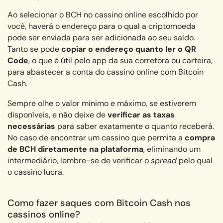
Ao selecionar o BCH no cassino online escolhido por
você, haverá o endereço para o qual a criptomoeda
pode ser enviada para ser adicionada ao seu saldo.
Tanto se pode
copiar o endereço quanto ler o QR
Code
, o que é útil pelo app da sua corretora ou carteira,
para abastecer a conta do cassino online com Bitcoin
Cash.
Sempre olhe o valor mínimo e máximo, se estiverem
disponíveis, e não deixe de
verificar as taxas
necessárias
para saber exatamente o quanto receberá.
No caso de encontrar um cassino que permita a
compra
de BCH diretamente na plataforma
, eliminando um
intermediário, lembre-se de verificar o
spread
pelo qual
o cassino lucra.
Como fazer saques com Bitcoin Cash nos
cassinos online?