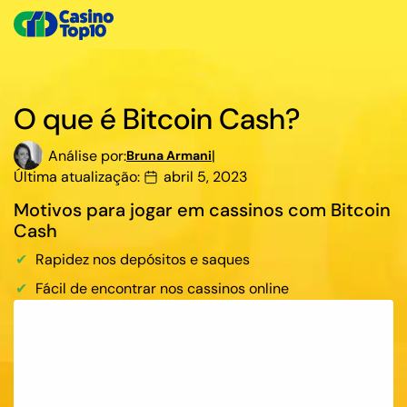
Cassinos Online
O que é Bitcoin Cash?
Jogos de Cassino
Análise por:
|
Bruna Armani
Jogos Grátis
Última atualização:
abril 5, 2023
Formas Pagamento
Motivos para jogar em cassinos com Bitcoin
Cash
Notícias
Rapidez nos depósitos e saques
Fácil de encontrar nos cassinos online