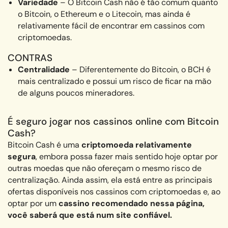
Variedade
– O Bitcoin Cash não é tão comum quanto
o Bitcoin, o Ethereum e o Litecoin, mas ainda é
relativamente fácil de encontrar em cassinos com
criptomoedas.
CONTRAS
Centralidade
– Diferentemente do Bitcoin, o BCH é
mais centralizado e possui um risco de ficar na mão
de alguns poucos mineradores.
É seguro jogar nos cassinos online com Bitcoin
Cash?
Bitcoin Cash é uma
criptomoeda relativamente
segura
, embora possa fazer mais sentido hoje optar por
outras moedas que não ofereçam o mesmo risco de
centralização. Ainda assim, ela está entre as principais
ofertas disponíveis nos cassinos com criptomoedas e, ao
optar por um
cassino recomendado nessa página,
você saberá que está num site confiável.