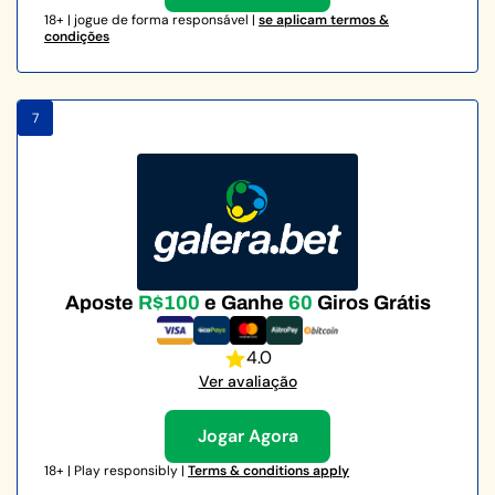
18+ | jogue de forma responsável |
se aplicam termos &
condições
7
Aposte
R$100
e Ganhe
60
Giros Grátis
4.0
Ver avaliação
Jogar Agora
18+ | Play responsibly |
Terms & conditions apply