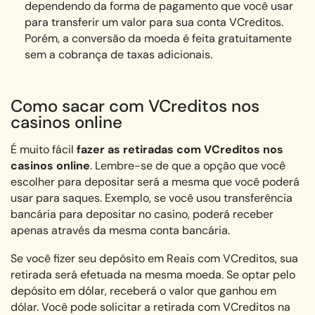
dependendo da forma de pagamento que você usar
para transferir um valor para sua conta VCreditos.
Porém, a conversão da moeda é feita gratuitamente
sem a cobrança de taxas adicionais.
Como sacar com VCreditos nos
casinos online
É muito fácil
fazer as retiradas com VCreditos nos
casinos online
. Lembre-se de que a opção que você
escolher para depositar será a mesma que você poderá
usar para saques. Exemplo, se você usou transferência
bancária para depositar no casino, poderá receber
apenas através da mesma conta bancária.
Se você fizer seu depósito em Reais com VCreditos, sua
retirada será efetuada na mesma moeda. Se optar pelo
depósito em dólar, receberá o valor que ganhou em
dólar. Você pode solicitar a retirada com VCreditos na