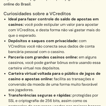
online do Brasil
.
Curiosidades sobre a VCreditos
Ideal para fazer controle do saldo de apostas em
casinos:
você pode estipular um valor para apostar
com VCreditos, e desta forma não vai gastar mais do
que o esperado.
Depósitos e saques com privacidade:
com
VCreditos você não conecta seus dados de conta
bancária pessoal com o cassino.
Parceria com grandes casinos online:
em alguns
cassinos, você pode ganhar bônus extra usando essa
carteira virtual nos depósitos.
Carteira virtual voltada para o público de jogos de
casino e apostas online:
facilita as transações e
conversão da moeda de uma forma muito favorável
aos jogadores.
Transferências seguras e rápidas:
protegidas por
SSL e criptografia de 256 bits, assim como os