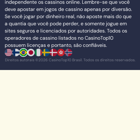
independente os cassinos online. Lembre-se que você
deve apostar em jogos de cassino apenas por diversão.
Se você jogar por dinheiro real, não aposte mais do que
a quantia que você pode perder, e somente jogue em
sites seguros e licenciados por autoridades. Todos os
operadores de cassino listados no CasinoTop10
possuem licenças e portanto, são confiáveis.
Direitos autorais ©2026 CasinoTop10 Brasil. Todos os direitos reservados.