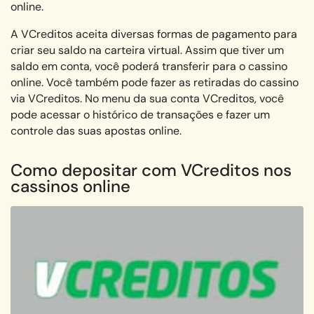
online.
A VCreditos aceita diversas formas de pagamento para
criar seu saldo na carteira virtual. Assim que tiver um
saldo em conta, você poderá transferir para o cassino
online. Você também pode fazer as retiradas do cassino
via VCreditos. No menu da sua conta VCreditos, você
pode acessar o histórico de transações e fazer um
controle das suas apostas online.
Como depositar com VCreditos nos
cassinos online