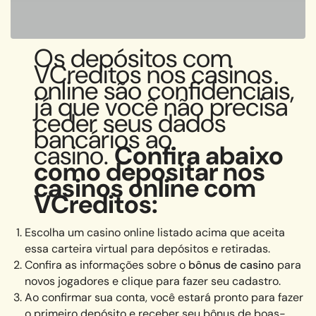
Os depósitos com
VCreditos nos casinos
online são confidenciais,
já que você não precisa
ceder seus dados
bancários ao
casino.
Confira abaixo
como depositar nos
casinos online com
VCreditos:
Escolha um casino online listado acima que aceita
essa carteira virtual para depósitos e retiradas.
Confira as informações sobre o
bônus de casino
para
novos jogadores e clique para fazer seu cadastro.
Ao confirmar sua conta, você estará pronto para fazer
o primeiro depósito e receber seu bônus de boas-