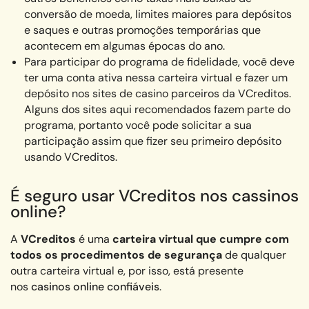
conversão de moeda, limites maiores para depósitos
e saques e outras promoções temporárias que
acontecem em algumas épocas do ano.
Para participar do programa de fidelidade, você deve
ter uma conta ativa nessa carteira virtual e fazer um
depósito nos sites de casino parceiros da VCreditos.
Alguns dos sites aqui recomendados fazem parte do
programa, portanto você pode solicitar a sua
participação assim que fizer seu primeiro depósito
usando VCreditos.
É seguro usar VCreditos nos cassinos
online?
A
VCreditos
é uma
carteira virtual que cumpre com
todos os procedimentos de segurança
de qualquer
outra carteira virtual e, por isso, está presente
nos
casinos online confiáveis
.