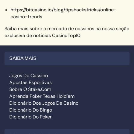
https://bitcasino.io/blog/tipshackstricks/online-
casino-trends
Saiba mais sobre o mercado de cassinos na nossa
seção
exclusiva de notícias CasinoTop10
.
SAIBA MAIS
Jogos De Cassino
Apostas Esportivas
Sobre O Stake.com
Aprenda Poker Texas Hold’em
Dicionário Dos Jogos De Casino
Dicionário Do Bingo
Dicionário Do Poker