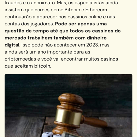
fraudes e o anonimato. Mas, os especialistas ainda
insistem que nomes como Bitcoin e Ethereum
continuarão a aparecer nos cassinos online e nas
contas dos jogadores.
Pode ser apenas uma
questão de tempo até que todos os cassinos do
mercado trabalhem também com dinheiro
digital
. Isso pode não acontecer em 2023, mas
ainda será um ano importante para as
criptomoedas e você vai encontrar muitos
casinos
que aceitam bitcoin
.