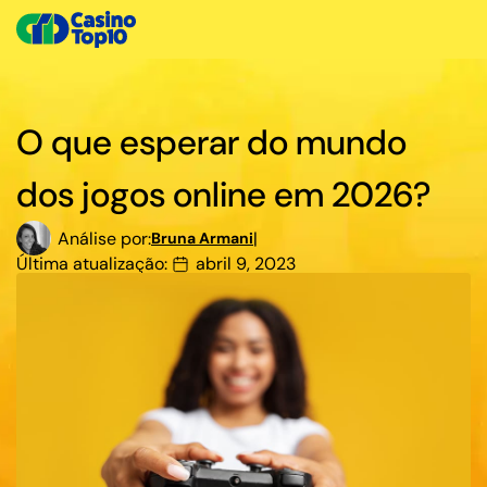
Cassinos Online
O que esperar do mundo
Jogos de Cassino
dos jogos online em 2026?
Jogos Grátis
Análise por:
|
Formas Pagamento
Bruna Armani
Última atualização:
abril 9, 2023
Notícias