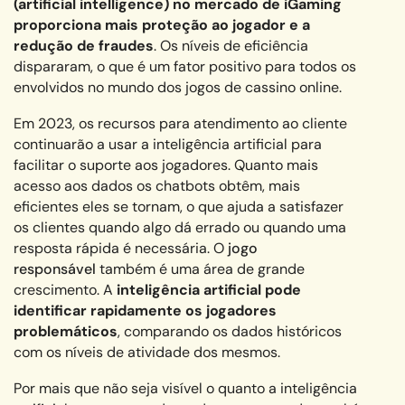
(artificial intelligence) no mercado de iGaming
proporciona mais proteção ao jogador e a
redução de fraudes
. Os níveis de eficiência
dispararam, o que é um fator positivo para todos os
envolvidos no mundo dos jogos de cassino online.
Em 2023, os recursos para atendimento ao cliente
continuarão a usar a inteligência artificial para
facilitar o suporte aos jogadores. Quanto mais
acesso aos dados os chatbots obtêm, mais
eficientes eles se tornam, o que ajuda a satisfazer
os clientes quando algo dá errado ou quando uma
resposta rápida é necessária. O
jogo
responsável
também é uma área de grande
crescimento. A
inteligência artificial pode
identificar rapidamente os jogadores
problemáticos
, comparando os dados históricos
com os níveis de atividade dos mesmos.
Por mais que não seja visível o quanto a inteligência