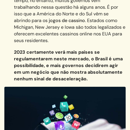
tempo, no entanto, muitos governos vêm
trabalhando nessa questão há alguns anos. É por
isso que a América do Norte e do Sul vêm se
abrindo para os
jogos de cassino
. Estados como
Michigan, New Jersey e Iowa são todos legalizados e
oferecem excelentes cassinos online nos EUA para
seus residentes.
2023 certamente verá mais países se
regulamentarem neste mercado, o Brasil é uma
possibilidade, e mais governos decidirem agir
em um negócio que não mostra absolutamente
nenhum sinal de desaceleração.