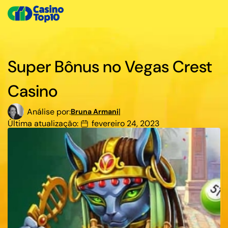
Cassinos Online
Super Bônus no Vegas Crest
Jogos de Cassino
Casino
Jogos Grátis
Análise por:
|
Formas Pagamento
Bruna Armani
Última atualização:
fevereiro 24, 2023
Notícias