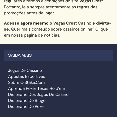
regulares e termos e condições do site
Vegas Crest
.
Portanto, leia sempre atentamente as regras das
promoções antes de jogar.
Acesse agora mesmo o
Vegas Crest Casino
e divirta-
se.
Quer mais conteúdo sobre cassinos online?
Clique
em nossa página de notícias
.
SAIBA MAIS
Jogos De Cassino
Apostas Esportivas
Sobre O Stake.com
Aprenda Poker Texas Hold’em
Dicionário Dos Jogos De Casino
Dicionário Do Bingo
Dicionário Do Poker