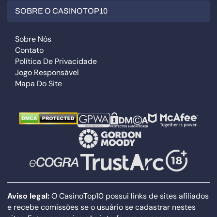
SOBRE O CASINOTOP10
Sobre Nós
Contato
Política De Privacidade
Jogo Responsável
Mapa Do Site
Aviso legal:
O CasinoTop10 possui links de sites afiliados
e recebe comissões se o usuário se cadastrar nestes