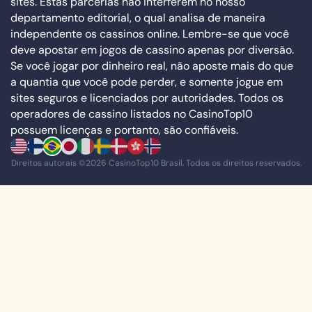
sites. Estas parcerias não interferem no nosso
departamento editorial, o qual analisa de maneira
independente os cassinos online. Lembre-se que você
deve apostar em jogos de cassino apenas por diversão.
Se você jogar por dinheiro real, não aposte mais do que
a quantia que você pode perder, e somente jogue em
sites seguros e licenciados por autoridades. Todos os
operadores de cassino listados no CasinoTop10
possuem licenças e portanto, são confiáveis.
Direitos autorais ©2026 CasinoTop10 Brasil. Todos os direitos reservados.