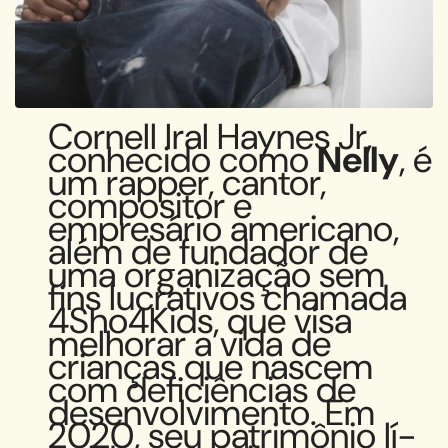
Cornell Iral Haynes Jr,
conhecido como
Nelly
, é
um rapper, cantor,
compositor e
empresário americano,
além de fundador de
uma organização sem
fins lucrativos chamada
4Sho4Kids, que visa
melhorar a vida de
crianças que nascem
com deficiências de
desenvolvimento. Em
2020, seu patrimônio lí­