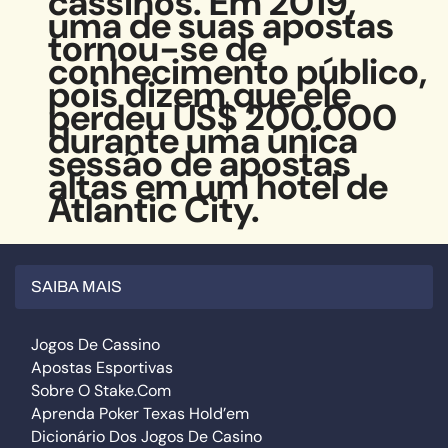
cassinos. Em 2019,
uma de suas apostas
tornou-se de
conhecimento público,
pois dizem que ele
perdeu US$ 200.000
durante uma única
sessão de apostas
altas em um hotel de
Atlantic City.
SAIBA MAIS
Jogos De Cassino
Apostas Esportivas
Sobre O Stake.com
Aprenda Poker Texas Hold’em
Dicionário Dos Jogos De Casino