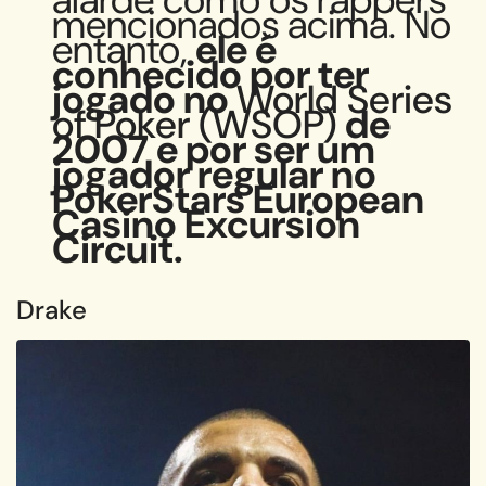
mencionados acima. No
entanto,
ele é
conhecido por ter
jogado no
World Series
of Poker (WSOP)
de
2007 e por ser um
jogador regular no
PokerStars European
Casino Excursion
Circuit.
Drake