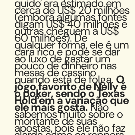
quido era estimado em
cerca de US$ 20 milhões
(embora algumas fontes
digam US$ 40 milhões e
outras cheguem a US$
60 milhões). De
qualquer forma, ele é um
cara rico e pode se dar
ao luxo de gastar um
pouco de dinheiro nas
mesas de cassino
quando está de folga.
O
jogo favorito de Nelly é
o poker, sendo o Texas
Hold’em a variação que
ele mais gosta.
Não
sabemos muito sobre o
montante de suas
apostas, pois ele não faz
alarde como os rappers