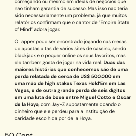
começando ou mesmo em ideias de negócios que
não tinham garantia de sucesso. Mas isso não teria
sido necessariamente um problema, já que muitos
relatórios confirmam que o cantor de “Empire State
of Mind” adora jogar.
O rapper pode ser encontrado jogando nas mesas
de apostas altas de vários sites de cassino, sendo
blackjack e o pôquer online os seus favoritos, mas
ele também gosta de jogar na vida real.
Duas das
maiores histórias que conhecemos são de uma
perda relatada de cerca de US$ 500.000 em
uma mão de high stakes Texas Hold’Em em Las
Vegas, e de outra grande perda de seis dí­gitos
em uma luta de boxe entre Miguel Cotto e Oscar
de la Hoya
, com Jay-Z supostamente doando o
dinheiro que ele perdeu para a instituição de
caridade escolhida por de la Hoya.
50 Cent