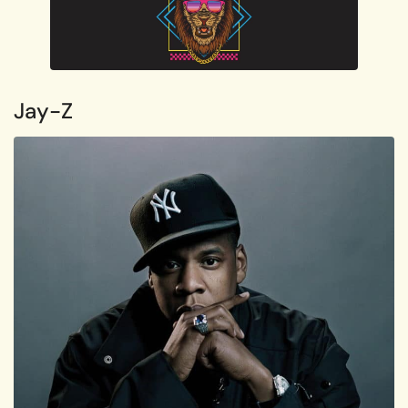
Jay-Z