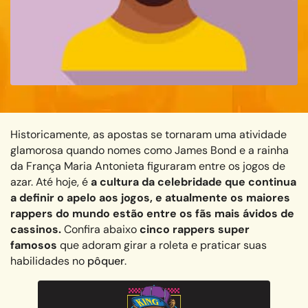
Historicamente, as apostas se tornaram uma atividade
glamorosa quando nomes como James Bond e a rainha
da França Maria Antonieta figuraram entre os jogos de
azar. Até hoje, é
a cultura da celebridade que continua
a definir o apelo aos jogos, e atualmente os maiores
rappers do mundo estão entre os fãs mais ávidos de
cassinos.
Confira abaixo
cinco rappers super
famosos
que adoram girar a roleta e praticar suas
habilidades no
pôquer
.