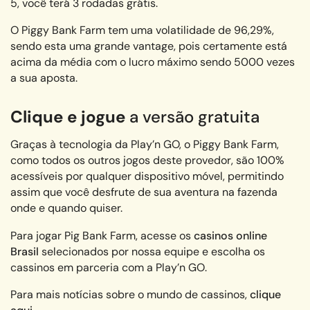
5, você terá 3 rodadas grátis.
O Piggy Bank Farm tem uma volatilidade de 96,29%,
sendo esta uma grande vantage, pois certamente está
acima da média com o lucro máximo sendo 5000 vezes
a sua aposta.
Clique e jogue
a versão gratuita
Graças à tecnologia da Play’n GO, o Piggy Bank Farm,
como todos os outros jogos deste provedor, são 100%
acessí­veis por qualquer dispositivo móvel, permitindo
assim que você desfrute de sua aventura na fazenda
onde e quando quiser.
Para jogar Pig Bank Farm, acesse os
casinos online
Brasil
selecionados por nossa equipe e escolha os
cassinos em parceria com a Play’n GO.
Para mais notícias sobre o mundo de cassinos,
clique