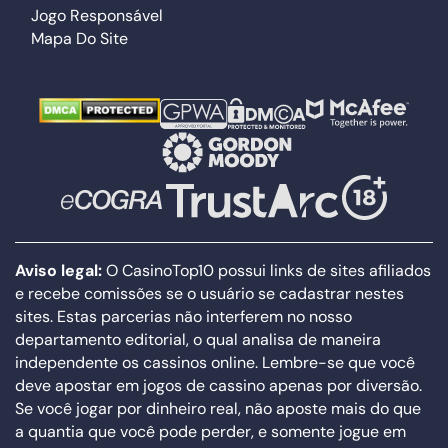
Jogo Responsável
Mapa Do Site
Aviso legal:
O CasinoTop10 possui links de sites afiliados
e recebe comissões se o usuário se cadastrar nestes
sites. Estas parcerias não interferem no nosso
departamento editorial, o qual analisa de maneira
independente os cassinos online. Lembre-se que você
deve apostar em jogos de cassino apenas por diversão.
Se você jogar por dinheiro real, não aposte mais do que
a quantia que você pode perder, e somente jogue em