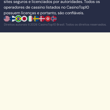
sites seguros e licenciados por autoridades. Todos os
operadores de cassino listados no CasinoTop10
possuem licenças e portanto, são confiáveis.
Direitos autorais ©2026 CasinoTop10 Brasil. Todos os direitos reservados.