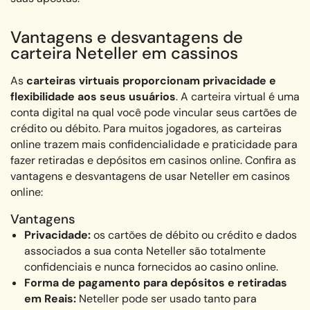
Vantagens e desvantagens de
carteira Neteller em cassinos
As
carteiras virtuais proporcionam privacidade e
flexibilidade aos seus usuários
. A carteira virtual é uma
conta digital na qual você pode vincular seus cartões de
crédito ou débito. Para muitos jogadores, as carteiras
online trazem mais confidencialidade e praticidade para
fazer retiradas e depósitos em casinos online. Confira as
vantagens e desvantagens de usar Neteller em casinos
online:
Vantagens
Privacidade:
os cartões de débito ou crédito e dados
associados a sua conta Neteller são totalmente
confidenciais e nunca fornecidos ao casino online.
Forma de pagamento para depósitos e retiradas
em Reais:
Neteller pode ser usado tanto para