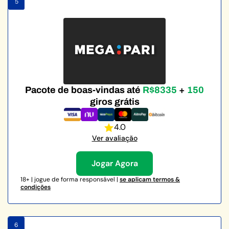
5
Pacote de boas-vindas até
R$8335
+
150
giros grátis
4.0
Ver avaliação
Jogar Agora
18+ | jogue de forma responsável |
se aplicam termos &
condições
6