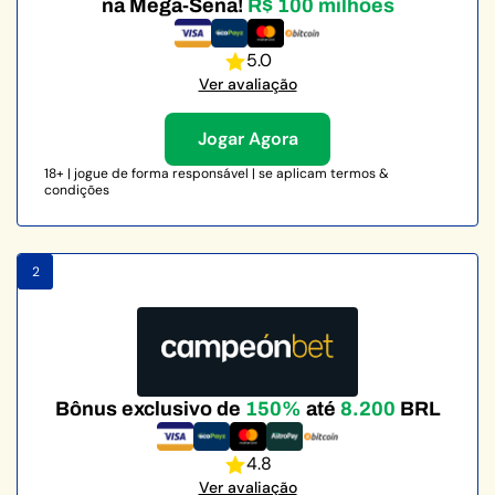
na Mega-Sena!
R$ 100 milhões
5.0
Ver avaliação
Jogar Agora
18+ | jogue de forma responsável | se aplicam termos &
condições
2
Bônus exclusivo de
150%
até
8.200
BRL
4.8
Ver avaliação