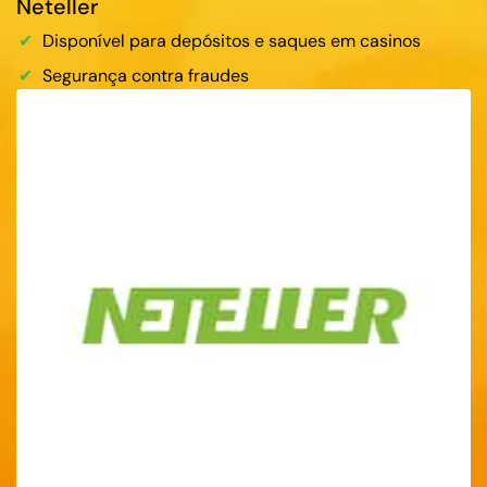
Neteller
Disponível para depósitos e saques em casinos
Segurança contra fraudes