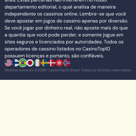
departamento editorial, o qual analisa de maneira
independente os cassinos online. Lembre-se que você
deve apostar em jogos de cassino apenas por diversão.
Se você jogar por dinheiro real, não aposte mais do que
a quantia que você pode perder, e somente jogue em
sites seguros e licenciados por autoridades. Todos os
operadores de cassino listados no CasinoTop10
possuem licenças e portanto, são confiáveis.
Direitos autorais ©2026 CasinoTop10 Brasil. Todos os direitos reservados.