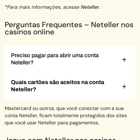
*Para mais informações, acesse
Neteller
.
Perguntas Frequentes – Neteller nos
casinos online
Preciso pagar para abrir uma conta
Neteller?
Você não precisa pagar para abrir uma conta
Neteller, porém há taxas de manutenção e para as
transações de depósito ou retirada. Dependendo
Quais cartões são aceitos na conta
do casino online que você escolher para jogar, as
Neteller?
taxas serão adicionadas também quando você
Assim como outras carteiras virtuais, seus cartões
fizer as suas transferências de ou para a sua conta
de crédito e débito são conectados a sua conta
do casino.
Mastercard ou outros, que você conectar com a sua
Neteller. Os casinos online não têm acesso às
informações da sua conta Neteller. O único dado
conta Neteller, ficam totalmente protegidos dos sites
que o casino pode acessar é o seu email que é sua
que você usar Neteller para pagamentos.
identificação de usuário nessa carteira virtual. Os
dados de seus cartões Visa, Mastercard ou outros,
que você conectar com a sua conta Neteller, ficam