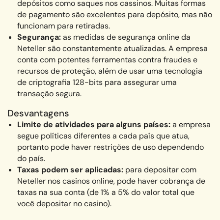
depósitos como saques nos cassinos. Muitas formas
de pagamento são excelentes para depósito, mas não
funcionam para retiradas.
Segurança:
as medidas de segurança online da
Neteller são constantemente atualizadas. A empresa
conta com potentes ferramentas contra fraudes e
recursos de proteção, além de usar uma tecnologia
de criptografia 128-bits para assegurar uma
transação segura.
Desvantagens
Limite de atividades para alguns países:
a empresa
segue políticas diferentes a cada país que atua,
portanto pode haver restrições de uso dependendo
do país.
Taxas podem ser aplicadas:
para depositar com
Neteller nos casinos online, pode haver cobrança de
taxas na sua conta (de 1% a 5% do valor total que
você depositar no casino).