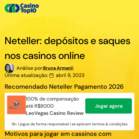
Cassinos Online
Neteller: depósitos e saques
Jogos de Cassino
nos casinos online
Jogos Grátis
Análise por:
|
Formas Pagamento
Bruna Armani
Última atualização:
abril 9, 2023
Notícias
Recomendado Neteller Pagamento 2026
100% de compensação
até R$8000
Jogar agora
LeoVegas Casino Review
18+ | jogue de forma responsável | se aplicam termos & condições
Motivos para jogar em cassinos com