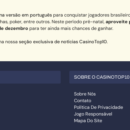
 na versão em português
para conquistar jogadores brasileir
has, poker, entre outros. Neste perí­odo pré-natal,
aproveite 
 de dezembro
para ter ainda mais chances de ganhar.
 na nossa
seção exclusiva de notícias CasinoTop10
.
SOBRE O CASINOTOP10
Sobre Nós
Contato
Política De Privacidade
Jogo Responsável
Mapa Do Site