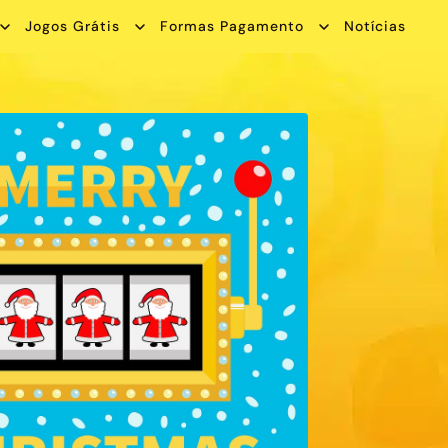
Jogos Grátis
Formas Pagamento
Notícias