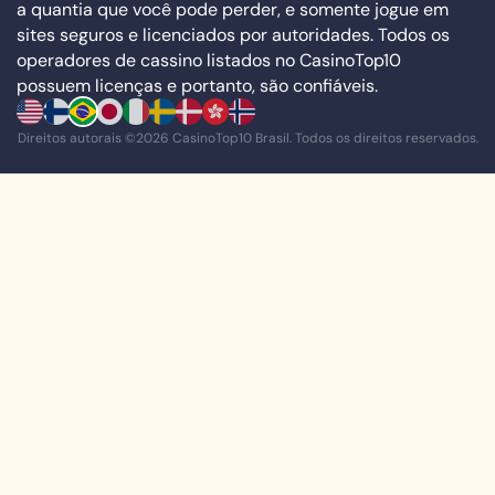
a quantia que você pode perder, e somente jogue em
sites seguros e licenciados por autoridades. Todos os
operadores de cassino listados no CasinoTop10
possuem licenças e portanto, são confiáveis.
Direitos autorais ©2026 CasinoTop10 Brasil. Todos os direitos reservados.