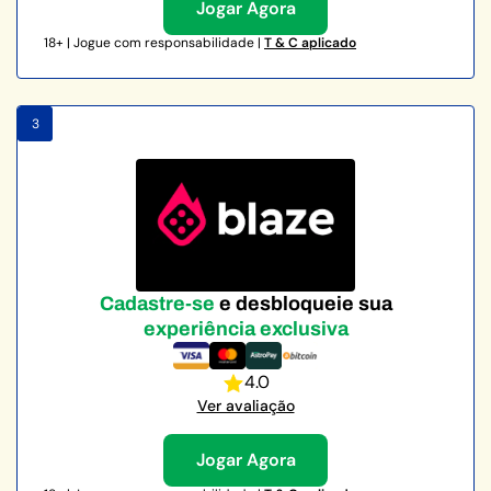
Jogar Agora
18+ | Jogue com responsabilidade |
T & C aplicado
3
Cadastre-se
e desbloqueie sua
experiência exclusiva
4.0
Ver avaliação
Jogar Agora