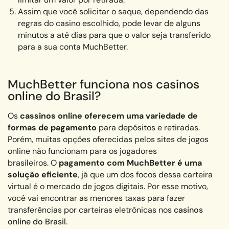
Assim que você solicitar o saque, dependendo das
regras do casino escolhido, pode levar de alguns
minutos a até dias para que o valor seja transferido
para a sua conta MuchBetter.
MuchBetter funciona nos casinos
online do Brasil?
Os
cassinos online oferecem uma variedade de
formas de pagamento
para depósitos e retiradas.
Porém, muitas opções oferecidas pelos sites de jogos
online não funcionam para os jogadores
brasileiros. O
pagamento com MuchBetter é uma
solução eficiente
, já que um dos focos dessa carteira
virtual é o mercado de jogos digitais. Por esse motivo,
você vai encontrar as menores taxas para fazer
transferências por carteiras eletrônicas nos
casinos
online do Brasil
.