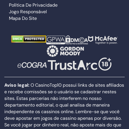
Política De Privacidade
Jogo Responsável
Mapa Do Site
Aviso legal:
O CasinoTop10 possui links de sites afiliados
e recebe comissões se o usuário se cadastrar nestes
sites. Estas parcerias não interferem no nosso
departamento editorial, o qual analisa de maneira
independente os cassinos online. Lembre-se que você
deve apostar em jogos de cassino apenas por diversão.
Se você jogar por dinheiro real, não aposte mais do que