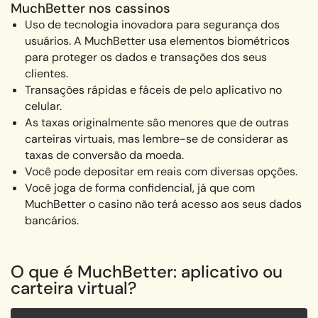
MuchBetter nos cassinos
Uso de tecnologia inovadora para segurança dos
usuários. A MuchBetter usa elementos biométricos
para proteger os dados e transações dos seus
clientes.
Transações rápidas e fáceis de pelo aplicativo no
celular.
As taxas originalmente são menores que de outras
carteiras virtuais, mas lembre-se de considerar as
taxas de conversão da moeda.
Você pode depositar em reais com diversas opções.
Você joga de forma confidencial, já que com
MuchBetter o casino não terá acesso aos seus dados
bancários.
O que é MuchBetter: aplicativo ou
carteira virtual?