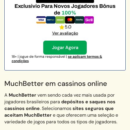
Exclusivio Para Novos Jogadores Bônus
de
100%
5.0
Ver avaliação
Jogar Agora
18+ | jogue de forma responsável |
se aplicam termos &
condições
MuchBetter em cassinos online
A
MuchBetter
vem sendo cada vez mais usada por
jogadores brasileiros para
depósitos e saques nos
cassinos online
. Selecionamos
sites seguros que
aceitam MuchBetter
e que oferecem uma seleção e
variedade de jogos para todos os tipos de jogadores.