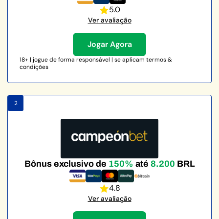
5.0
Ver avaliação
Jogar Agora
18+ | jogue de forma responsável | se aplicam termos &
condições
2
Bônus exclusivo de
150%
até
8.200
BRL
4.8
Ver avaliação