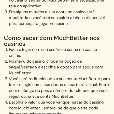
no casino, seu saldo MuchBetter será atualizado na
tela do aplicativo.
Em alguns minutos a sua conta no casino será
atualizada e você terá seu saldo e bônus disponível
para começar a jogar no casino
Como sacar com MuchBetter nos
casinos
Faça o login com seu usuário e senha no casino
online.
No menu do casino, clique na opção de
saque/retirada e escolha a opção para saque com
MuchBetter.
Você será redirecionado a sua conta MuchBetter para
fazer o login com seus dados da carteira virtual. Entre
com o código do país e número do telefone que você
registrou na sua conta MuchBetter.
Escolha o valor que você vai quer sacar do cassino
com MuchBetter. Lembre-se de que o site pode
limitar um valor por retirada.