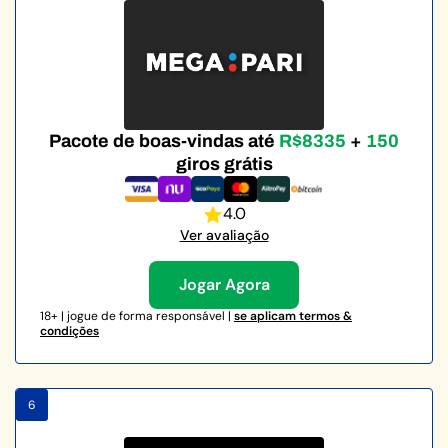
Pacote de boas-vindas até
R$8335
+
150
giros grátis
4.0
Ver avaliação
Jogar Agora
18+ | jogue de forma responsável |
se aplicam termos &
condições
6