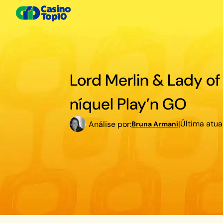
Lord Merlin & Lady o
ní­quel Play’n GO
Última atua
Análise por:
|
Bruna Armani