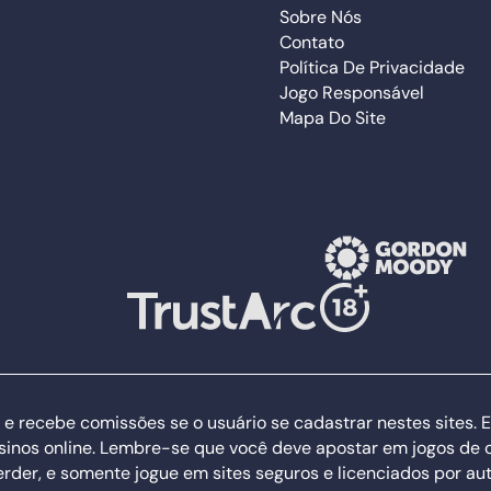
Sobre Nós
Contato
Política De Privacidade
Jogo Responsável
Mapa Do Site
s e recebe comissões se o usuário se cadastrar nestes sites
ssinos online. Lembre-se que você deve apostar em jogos de c
rder, e somente jogue em sites seguros e licenciados por au