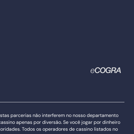
. Estas parcerias não interferem no nosso departamento
assino apenas por diversão. Se você jogar por dinheiro
toridades. Todos os operadores de cassino listados no