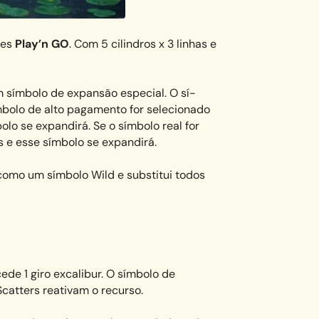
res
Play’n GO
. Com 5 cilindros x 3 linhas e
m sí­mbolo de expansão especial. O sí­
bolo de alto pagamento for selecionado
o se expandirá. Se o sí­mbolo real for
 e esse símbolo se expandirá.
 como um sí­mbolo Wild e substitui todos
ede 1 giro excalibur. O sí­mbolo de
catters reativam o recurso.