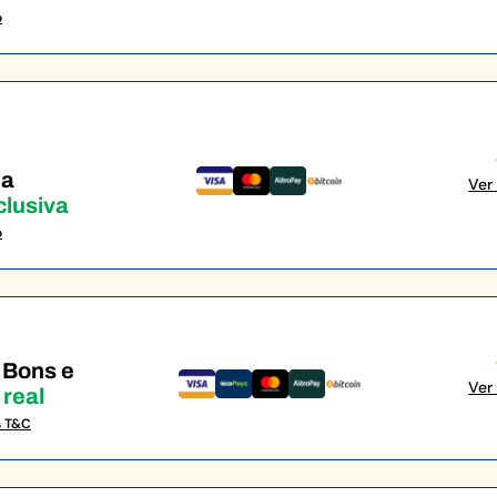
o
ua
Ver
clusiva
o
 Bons e
Ver
 real
s T&C