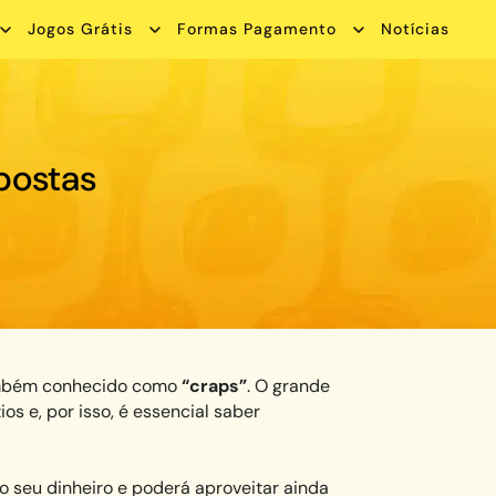
Jogos Grátis
Formas Pagamento
Notícias
postas
bém conhecido como
“craps”
. O grande
s e, por isso, é essencial saber
 seu dinheiro e poderá aproveitar ainda