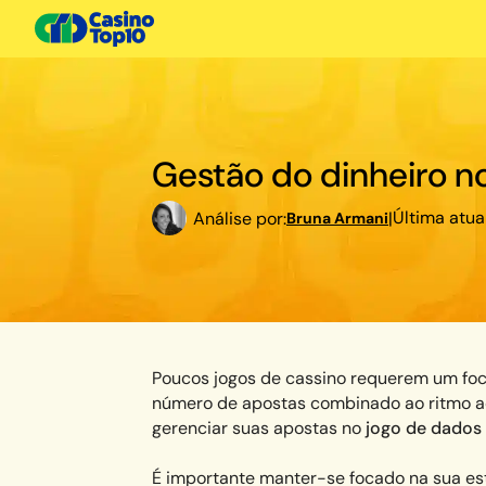
Gestão do dinheiro n
Última atua
Análise por:
|
Bruna Armani
Poucos jogos de cassino requerem um foc
número de apostas combinado ao ritmo ace
gerenciar suas apostas no
jogo de dados 
É importante manter-se focado na sua est