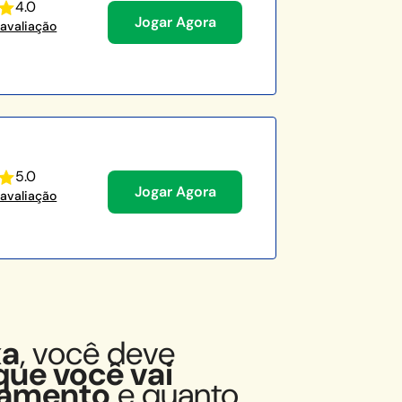
4.0
Jogar Agora
 avaliação
5.0
Jogar Agora
 avaliação
xa
, você deve
que você vai
çamento
e quanto