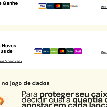
e Ganhe
Ver
a Novos
us de
Ver
mos & condições
 no jogo de dados
Para
proteger seu cai
decidir qual a
quantia 
apostar em cada lan