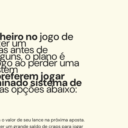
nheiro no
jogo de
azer um
as antes de
guns, o plano é
jogo ao perder uma
istem
preferem jogar
inado sistema de
mas opções abaixo:
o valor de seu lance na próxima aposta.
ter um grande saldo de craps para jogar