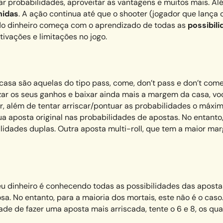
ar probabilidades, aproveitar as vantagens e muitos mais. Al
nidas
. A ação continua até que o shooter (jogador que lança 
 do dinheiro começa com o aprendizado de todas as
possibili
ivações e limitações no jogo.
sa são aquelas do tipo pass, come, don’t pass e don’t com
zar os seus ganhos e baixar ainda mais a margem da casa, voc
, além de tentar arriscar/pontuar as probabilidades o máxim
ua aposta original nas probabilidades de apostas. No entanto
ilidades duplas. Outra aposta multi-roll, que tem a maior ma
 dinheiro é conhecendo todas as possibilidades das apostas.
sa. No entanto, para a maioria dos mortais, este não é o caso
ntade de fazer uma aposta mais arriscada, tente o 6 e 8, os