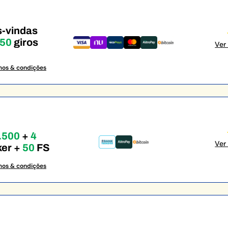
s-vindas
50
giros
Ver
mos & condições
.500
+
4
Ver
ker +
50
FS
mos & condições