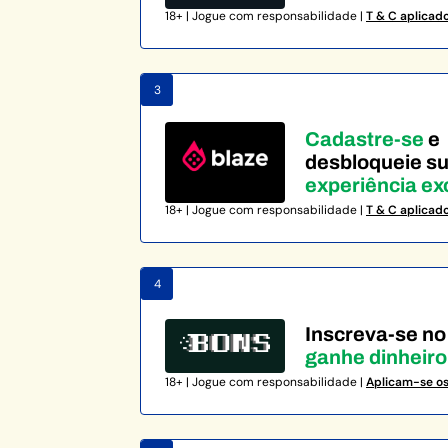
18+ | Jogue com responsabilidade |
T & C aplicad
3
Cadastre-se
e
desbloqueie s
experiência ex
18+ | Jogue com responsabilidade |
T & C aplicad
4
Inscreva-se no
ganhe dinheiro
18+ | Jogue com responsabilidade |
Aplicam-se o