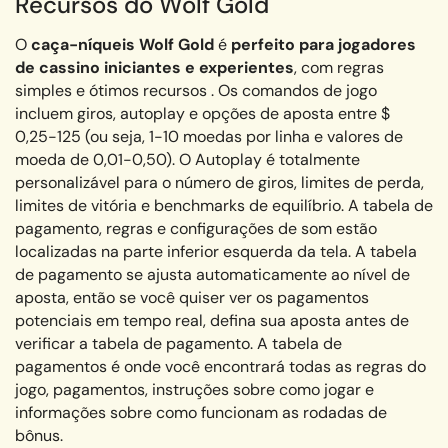
Recursos do Wolf Gold
O
caça-ní­queis Wolf Gold
é
perfeito para jogadores
de cassino iniciantes e experientes
, com regras
simples e ótimos recursos . Os comandos de jogo
incluem giros, autoplay e opções de aposta entre $
0,25-125 (ou seja, 1-10 moedas por linha e valores de
moeda de 0,01-0,50). O Autoplay é totalmente
personalizável para o número de giros, limites de perda,
limites de vitória e benchmarks de equilí­brio. A tabela de
pagamento, regras e configurações de som estão
localizadas na parte inferior esquerda da tela. A tabela
de pagamento se ajusta automaticamente ao ní­vel de
aposta, então se você quiser ver os pagamentos
potenciais em tempo real, defina sua aposta antes de
verificar a tabela de pagamento. A tabela de
pagamentos é onde você encontrará todas as regras do
jogo, pagamentos, instruções sobre como jogar e
informações sobre como funcionam as rodadas de
bônus.