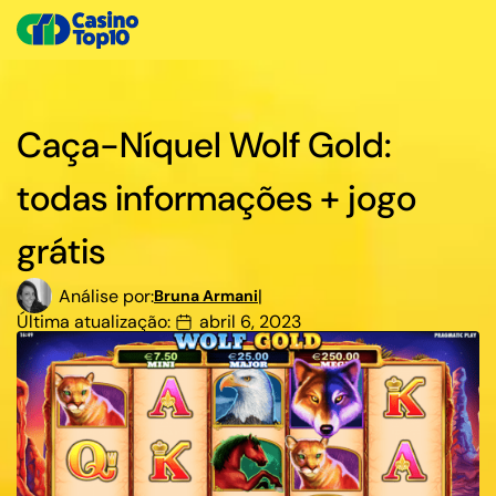
Cassinos Online
Caça-Ní­quel Wolf Gold:
Jogos de Cassino
todas informações + jogo
Jogos Grátis
grátis
Formas Pagamento
Notícias
Análise por:
|
Bruna Armani
Última atualização:
abril 6, 2023