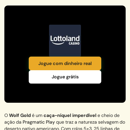
Jogue com dinheiro real
Jogue grátis
O
Wolf Gold
é um
caça-ní­quel imperdí­vel
e cheio de
ação da
Pragmatic Play
que traz a natureza selvagem do
deserto nativo americano. Com rolos 5×3, 25 linhas de