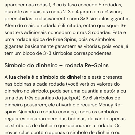
aparecer nas rodas 1, 3 ou 5. Isso concede 5 rodadas,
durante as quais as rodas 2, 3 e 4 giram em uní­ssono,
preenchidas exclusivamente com 3×3 sí­mbolos gigantes.
Além do mais, a rodada é ilimitada, então quaisquer 3+
scatters adicionais concedem outras 3 rodadas. Esta é
uma rodada épica de Free Spins, pois os sí­mbolos
gigantes basicamente garantem as vitórias, pois você já
tem um bloco de 3×3 sí­mbolos correspondentes.
Sí­mbolo do dinheiro – rodada Re-Spins
A
lua cheia é o sí­mbolo do dinheiro
e está presente
nas bobinas a cada rodada (você verá os valores do
dinheiro no sí­mbolo, pode ser uma quantia aleatória ou
uma das três quantias do jackpot). Se 6 sí­mbolos de
dinheiro pousarem, ele ativará o o recurso Money Re-
spins. Quando a rodada começa, todos os sí­mbolos
regulares desaparecem das bobinas, deixando apenas
os sí­mbolos de dinheiro que acionaram a rodada. Os
novos rolos contêm apenas o sí­mbolo de dinheiro ou