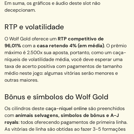
Em suma, os gráficos e áudio deste slot não
decepcionam.
RTP e volatilidade
O Wolf Gold oferece um
RTP competitivo de
96,01%
com a
casa retendo 4% (em média)
. O prêmio
máximo é 2.500x sua aposta, portanto, como um caça-
ní­queis de volatilidade média, você deve esperar uma
taxa de acerto positiva com pagamentos de tamanho
médio neste jogo: algumas vitórias serão menores e
outras maiores.
Bônus e sí­mbolos do Wolf Gold
Os cilindros deste
caça-ní­quel online
são preenchidos
com
animais selvagens, sí­mbolos de bônus e A-J
royals
: todos oferecendo pagamentos de primeira linha.
As vitórias de linha são obtidas ao fazer 3-5 formações