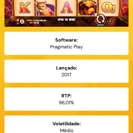
Software:
Pragmatic Play
Lançado:
2017
RTP:
96,01%
Volatilidade:
Médio